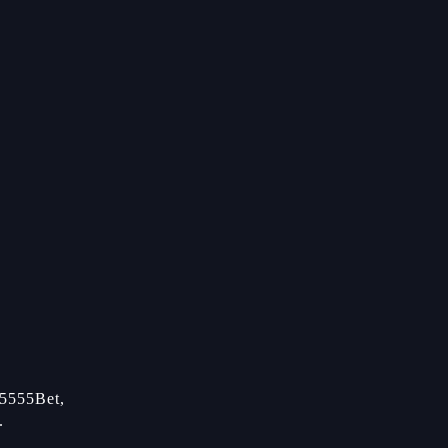
 5555Bet,
.