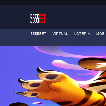
5555BET
VIRTUAL
LOTERIA
MOBI