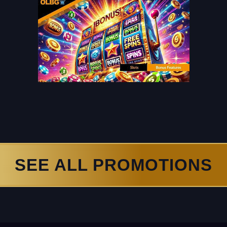
SEE ALL PROMOTIONS