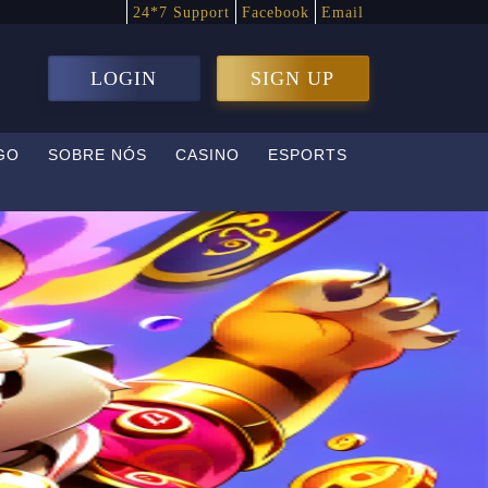
24*7 Support
Facebook
Email
LOGIN
SIGN UP
GO
SOBRE NÓS
CASINO
ESPORTS