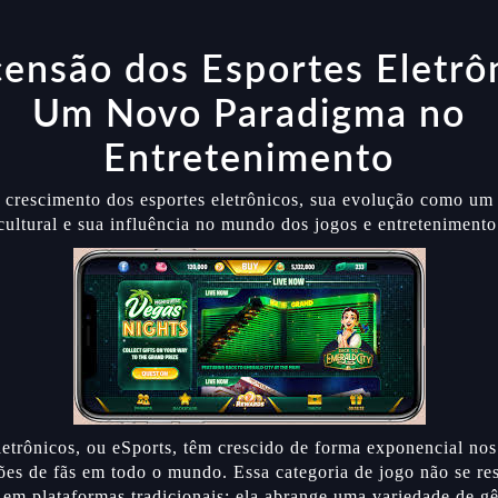
ensão dos Esportes Eletrô
Um Novo Paradigma no
Entretenimento
 crescimento dos esportes eletrônicos, sua evolução como u
cultural e sua influência no mundo dos jogos e entretenimento
letrônicos, ou eSports, têm crescido de forma exponencial nos
ões de fãs em todo o mundo. Essa categoria de jogo não se r
em plataformas tradicionais; ela abrange uma variedade de g