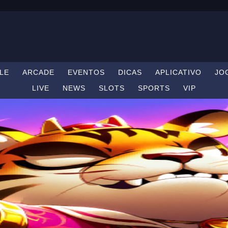
LE
ARCADE
EVENTOS
DICAS
APLICATIVO
JO
LIVE
NEWS
SLOTS
SPORTS
VIP