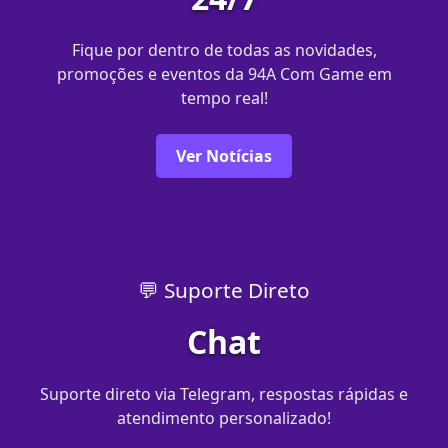
Fique por dentro de todas as novidades,
promoções e eventos da 94A Com Game em
tempo real!
Ver Notícias
💬 Suporte Direto
Chat
Suporte direto via Telegram, respostas rápidas e
atendimento personalizado!