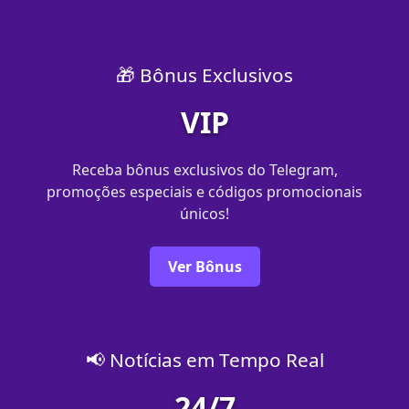
🎁 Bônus Exclusivos
VIP
Receba bônus exclusivos do Telegram,
promoções especiais e códigos promocionais
únicos!
Ver Bônus
📢 Notícias em Tempo Real
24/7