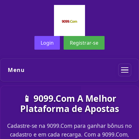
Login
Registrar-se
Menu
📱 9099.Com A Melhor
Plataforma de Apostas
Cadastre-se na 9099.Com para ganhar bônus no
cadastro e em cada recarga. Com a 9099.Com,