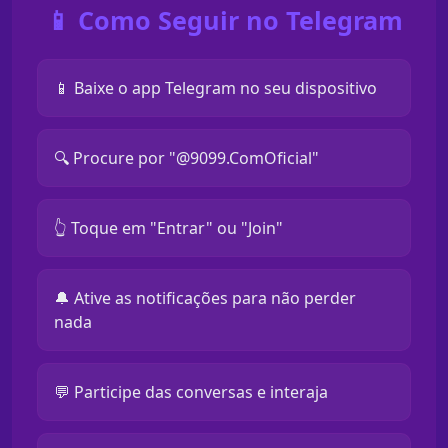
📱 Como Seguir no Telegram
📱 Baixe o app Telegram no seu dispositivo
🔍 Procure por "@9099.ComOficial"
👆 Toque em "Entrar" ou "Join"
🔔 Ative as notificações para não perder
nada
💬 Participe das conversas e interaja