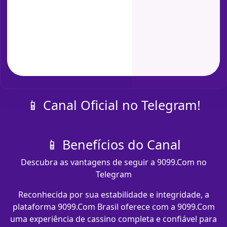
📱 Canal Oficial no Telegram!
📱 Benefícios do Canal
Descubra as vantagens de seguir a 9099.Com no
Telegram
Reconhecida por sua estabilidade e integridade, a
plataforma 9099.Com Brasil oferece com a 9099.Com
uma experiência de cassino completa e confiável para