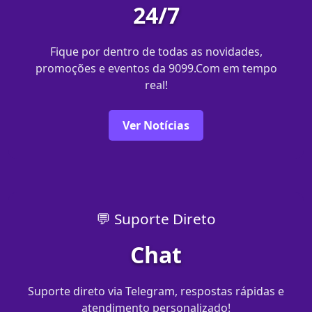
24/7
Fique por dentro de todas as novidades,
promoções e eventos da 9099.Com em tempo
real!
Ver Notícias
💬 Suporte Direto
Chat
Suporte direto via Telegram, respostas rápidas e
atendimento personalizado!