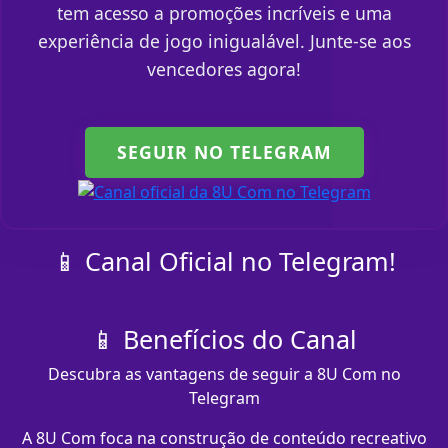
tem acesso a promoções incríveis e uma
experiência de jogo inigualável. Junte-se aos
vencedores agora!
SEGUIR NO TELEGRAM
📱 Canal Oficial no Telegram!
📱 Benefícios do Canal
Descubra as vantagens de seguir a 8U Com no
Telegram
A 8U Com foca na construção de conteúdo recreativo