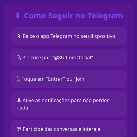
📱 Como Seguir no Telegram
📱 Baixe o app Telegram no seu dispositivo
🔍 Procure por "@8U ComOficial"
👆 Toque em "Entrar" ou "Join"
🔔 Ative as notificações para não perder
nada
💬 Participe das conversas e interaja