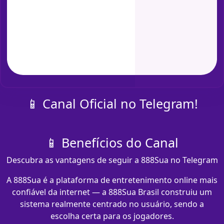
📱 Canal Oficial no Telegram!
📱 Benefícios do Canal
Descubra as vantagens de seguir a 888Sua no Telegram
A 888Sua é a plataforma de entretenimento online mais
confiável da internet — a 888Sua Brasil construiu um
sistema realmente centrado no usuário, sendo a
escolha certa para os jogadores.