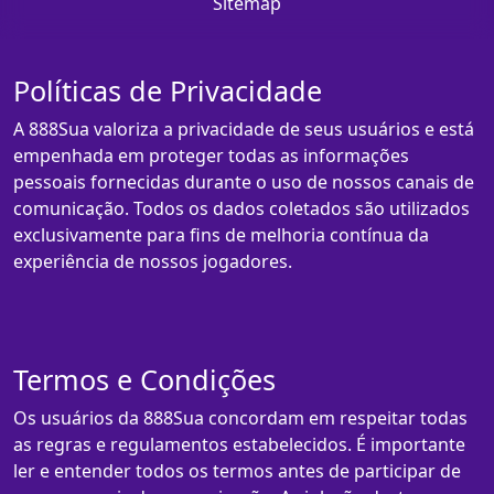
Sitemap
Políticas de Privacidade
A 888Sua valoriza a privacidade de seus usuários e está
empenhada em proteger todas as informações
pessoais fornecidas durante o uso de nossos canais de
comunicação. Todos os dados coletados são utilizados
exclusivamente para fins de melhoria contínua da
experiência de nossos jogadores.
Termos e Condições
Os usuários da 888Sua concordam em respeitar todas
as regras e regulamentos estabelecidos. É importante
ler e entender todos os termos antes de participar de