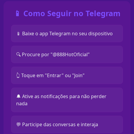
📱 Como Seguir no Telegram
📱 Baixe o app Telegram no seu dispositivo
🔍 Procure por "@888HotOficial"
👆 Toque em "Entrar" ou "Join"
🔔 Ative as notificações para não perder
nada
💬 Participe das conversas e interaja