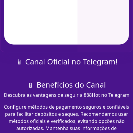
📱 Canal Oficial no Telegram!
📱 Benefícios do Canal
Descubra as vantagens de seguir a 888Hot no Telegram
Configure métodos de pagamento seguros e confiáveis
para facilitar depósitos e saques. Recomendamos usar
métodos oficiais e verificados, evitando opções não
autorizadas. Mantenha suas informações de