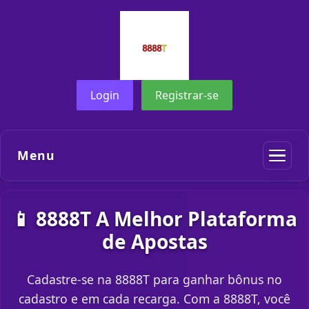
Login
Registrar-se
Menu
📱 8888T A Melhor Plataforma
de Apostas
Cadastre-se na 8888T para ganhar bônus no
cadastro e em cada recarga. Com a 8888T, você