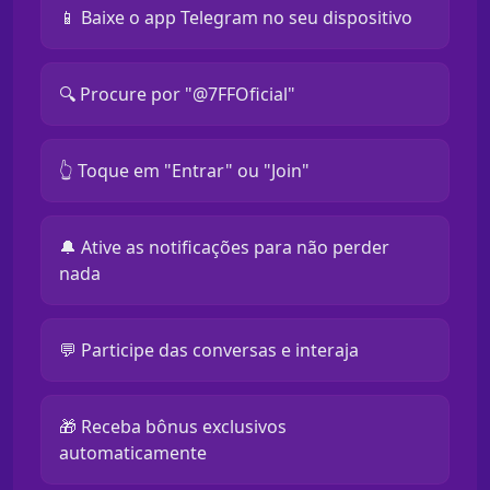
📱 Baixe o app Telegram no seu dispositivo
🔍 Procure por "@7FFOficial"
👆 Toque em "Entrar" ou "Join"
🔔 Ative as notificações para não perder
nada
💬 Participe das conversas e interaja
🎁 Receba bônus exclusivos
automaticamente