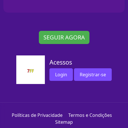
SEGUIR AGORA
Acessos
Login
Registrar-se
Políticas de Privacidade
Termos e Condições
Sitemap