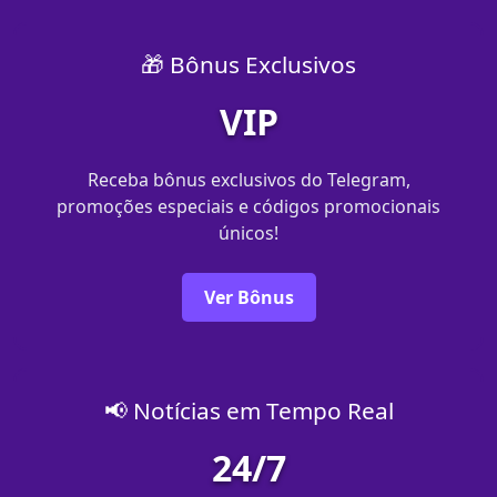
🎁 Bônus Exclusivos
VIP
Receba bônus exclusivos do Telegram,
promoções especiais e códigos promocionais
únicos!
Ver Bônus
📢 Notícias em Tempo Real
24/7