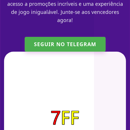
acesso a promoções incríveis e uma experiência
de jogo inigualável. Junte-se aos vencedores
agora!
SEGUIR NO TELEGRAM