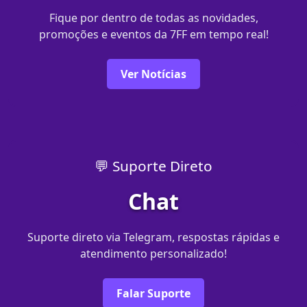
Fique por dentro de todas as novidades,
promoções e eventos da 7FF em tempo real!
Ver Notícias
💬 Suporte Direto
Chat
Suporte direto via Telegram, respostas rápidas e
atendimento personalizado!
Falar Suporte