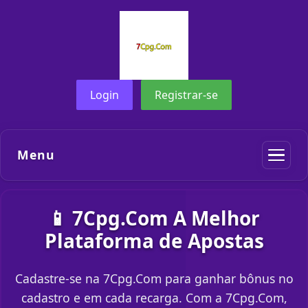
Login
Registrar-se
Menu
📱 7Cpg.Com A Melhor
Plataforma de Apostas
Cadastre-se na 7Cpg.Com para ganhar bônus no
cadastro e em cada recarga. Com a 7Cpg.Com,