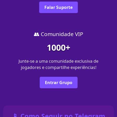
Falar Suporte
👥 Comunidade VIP
1000+
Junte-se a uma comunidade exclusiva de
jogadores e compartilhe experiências!
Entrar Grupo
📱 Como Seguir no Telegram