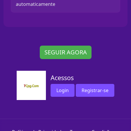
automaticamente
SEGUIR AGORA
Acessos
Login
Registrar-se