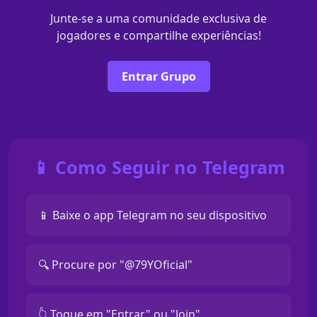
Junte-se a uma comunidade exclusiva de
jogadores e compartilhe experiências!
Entrar Grupo
📱 Como Seguir no Telegram
📱 Baixe o app Telegram no seu dispositivo
🔍 Procure por "@79YOficial"
👆 Toque em "Entrar" ou "Join"