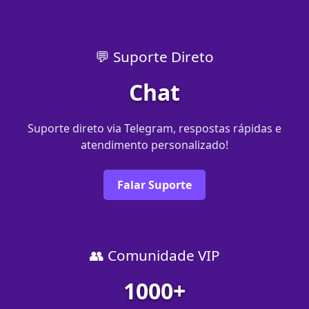
💬 Suporte Direto
Chat
Suporte direto via Telegram, respostas rápidas e
atendimento personalizado!
Falar Suporte
👥 Comunidade VIP
1000+