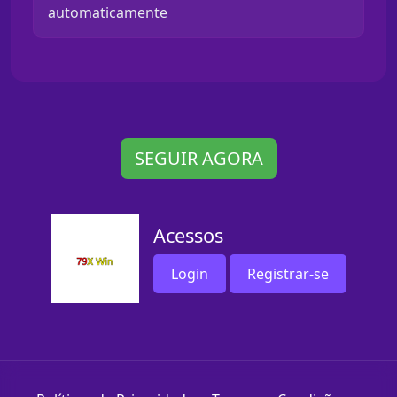
automaticamente
SEGUIR AGORA
Acessos
Login
Registrar-se