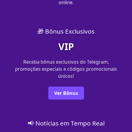
online.
🎁 Bônus Exclusivos
VIP
Receba bônus exclusivos do Telegram,
promoções especiais e códigos promocionais
únicos!
Ver Bônus
📢 Notícias em Tempo Real