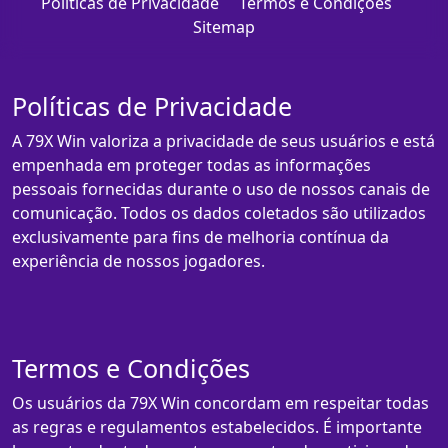
Políticas de Privacidade
Termos e Condições
Sitemap
Políticas de Privacidade
A 79X Win valoriza a privacidade de seus usuários e está
empenhada em proteger todas as informações
pessoais fornecidas durante o uso de nossos canais de
comunicação. Todos os dados coletados são utilizados
exclusivamente para fins de melhoria contínua da
experiência de nossos jogadores.
Termos e Condições
Os usuários da 79X Win concordam em respeitar todas
as regras e regulamentos estabelecidos. É importante