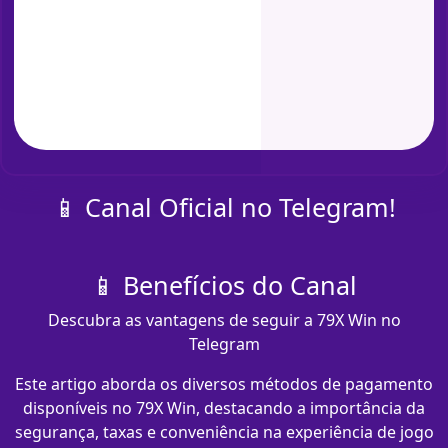
📱 Canal Oficial no Telegram!
📱 Benefícios do Canal
Descubra as vantagens de seguir a 79X Win no
Telegram
Este artigo aborda os diversos métodos de pagamento
disponíveis no 79X Win, destacando a importância da
segurança, taxas e conveniência na experiência de jogo