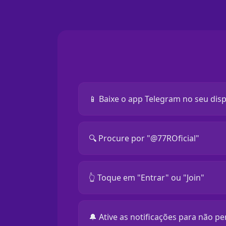
📱 Baixe o app Telegram no seu disp
🔍 Procure por "@77ROficial"
👆 Toque em "Entrar" ou "Join"
🔔 Ative as notificações para não p