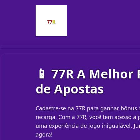
📱 77R A Melhor
de Apostas
Cadastre-se na 77R para ganhar bônus 
recarga. Com a 77R, você tem acesso a 
uma experiência de jogo inigualável. J
agora!