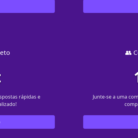
reto
👥 
t
espostas rápidas e
Junte-se a uma com
lizado!
compa
e