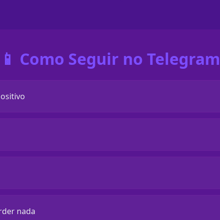
📱 Como Seguir no Telegram
ositivo
erder nada