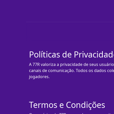
Políticas de Privacida
A 77R valoriza a privacidade de seus usuár
canais de comunicação. Todos os dados cole
jogadores.
Termos e Condições