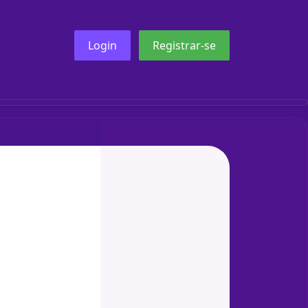
Login
Registrar-se