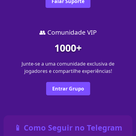
Falar Suporte
👥 Comunidade VIP
1000+
Junte-se a uma comunidade exclusiva de
jogadores e compartilhe experiências!
Entrar Grupo
📱 Como Seguir no Telegram