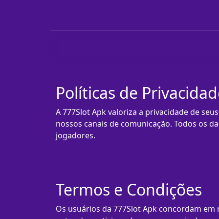
Políticas de Privacida
A 777Slot Apk valoriza a privacidade de se
nossos canais de comunicação. Todos os dad
jogadores.
Termos e Condições
Os usuários da 777Slot Apk concordam em re