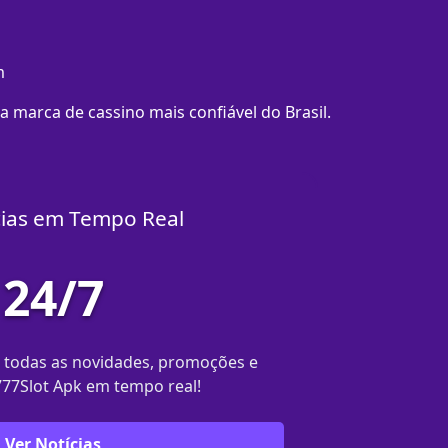
m
a marca de cassino mais confiável do Brasil.
cias em Tempo Real
24/7
e todas as novidades, promoções e
777Slot Apk em tempo real!
Ver Notícias