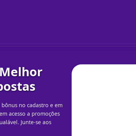
 Melhor
postas
r bônus no cadastro e em
 tem acesso a promoções
ualável. Junte-se aos