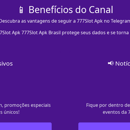
📱 Benefícios do Canal
Descubra as vantagens de seguir a 777Slot Apk no Telegra
Slot Apk 777Slot Apk Brasil protege seus dados e se torna 
sivos
📢 Notí
m, promoções especiais
Fique por dentro d
s únicos!
eventos da 