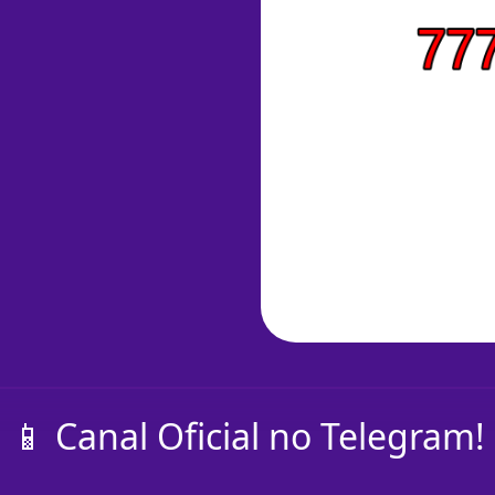
📱 Canal Oficial no Telegram!