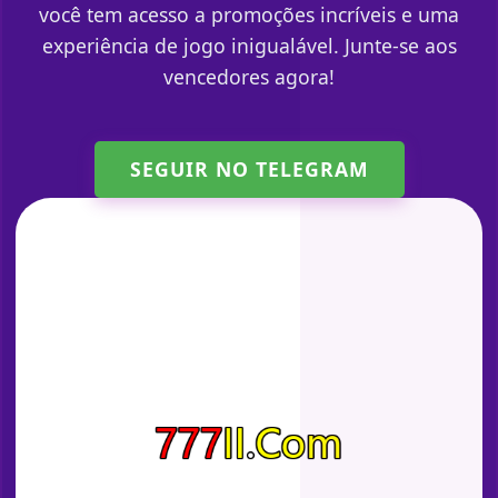
você tem acesso a promoções incríveis e uma
experiência de jogo inigualável. Junte-se aos
vencedores agora!
SEGUIR NO TELEGRAM