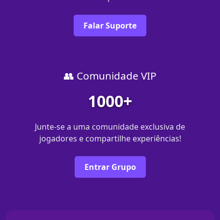
Falar Suporte
👥 Comunidade VIP
1000+
Junte-se a uma comunidade exclusiva de
jogadores e compartilhe experiências!
Entrar Grupo