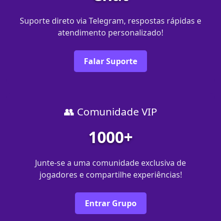
Suporte direto via Telegram, respostas rápidas e
atendimento personalizado!
Falar Suporte
👥 Comunidade VIP
1000+
Junte-se a uma comunidade exclusiva de
jogadores e compartilhe experiências!
Entrar Grupo