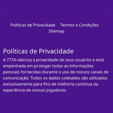
Políticas de Privacidade
Termos e Condições
Sitemap
Políticas de Privacidade
A 777A valoriza a privacidade de seus usuários e está
empenhada em proteger todas as informações
pessoais fornecidas durante o uso de nossos canais de
comunicação. Todos os dados coletados são utilizados
exclusivamente para fins de melhoria contínua da
experiência de nossos jogadores.