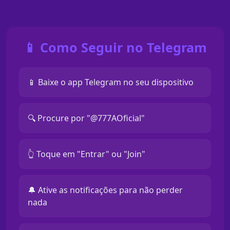
📱 Como Seguir no Telegram
📱 Baixe o app Telegram no seu dispositivo
🔍 Procure por "@777AOficial"
👆 Toque em "Entrar" ou "Join"
🔔 Ative as notificações para não perder
nada