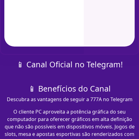
📱 Canal Oficial no Telegram!
📱 Benefícios do Canal
Descubra as vantagens de seguir a 777A no Telegram
O cliente PC aproveita a potência gráfica do seu
computador para oferecer gráficos em alta definição
que não são possíveis em dispositivos móveis. Jogos de
slots, mesa e apostas esportivas são renderizados com