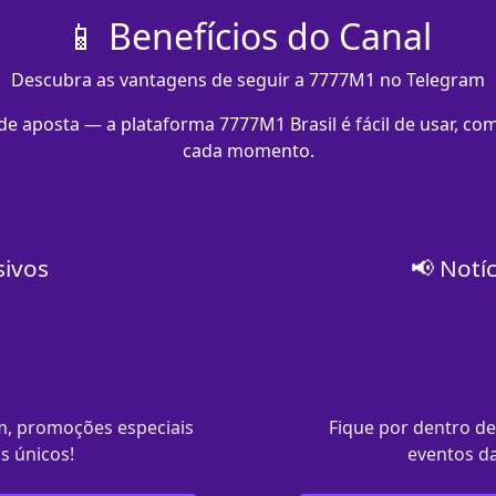
📱 Benefícios do Canal
Descubra as vantagens de seguir a 7777M1 no Telegram
e aposta — a plataforma 7777M1 Brasil é fácil de usar, com 
cada momento.
sivos
📢 Notí
m, promoções especiais
Fique por dentro d
s únicos!
eventos d