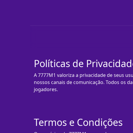
Políticas de Privacida
A 7777M1 valoriza a privacidade de seus u
nossos canais de comunicação. Todos os dad
jogadores.
Termos e Condições