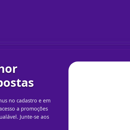
hor
postas
nus no cadastro e em
 acesso a promoções
ualável. Junte-se aos