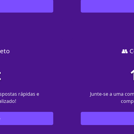
reto
👥 
t
espostas rápidas e
Junte-se a uma com
lizado!
compa
e