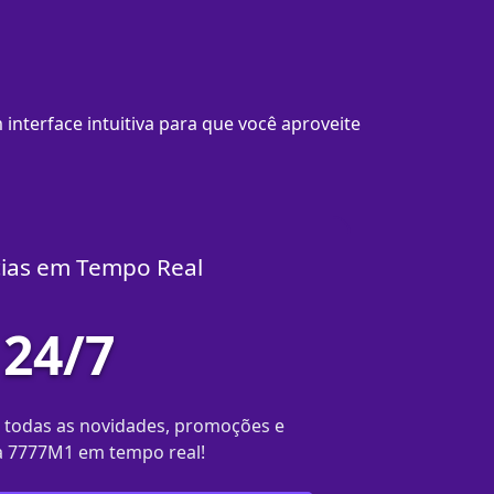
interface intuitiva para que você aproveite
cias em Tempo Real
24/7
e todas as novidades, promoções e
a 7777M1 em tempo real!