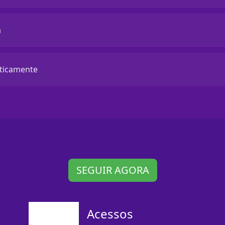
a
aticamente
SEGUIR AGORA
Acessos