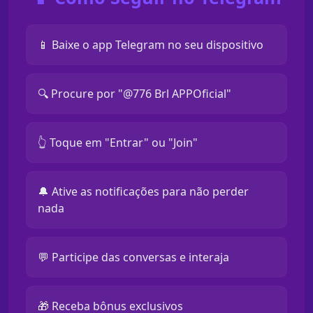
📱 Baixe o app Telegram no seu dispositivo
🔍 Procure por "@776 Brl APPOficial"
👆 Toque em "Entrar" ou "Join"
🔔 Ative as notificações para não perder
nada
💬 Participe das conversas e interaja
🎁 Receba bônus exclusivos