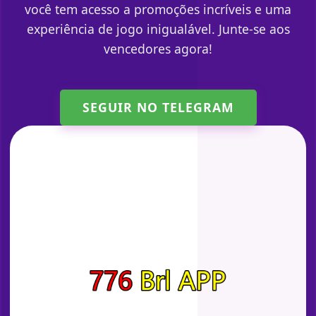
você tem acesso a promoções incríveis e uma
experiência de jogo inigualável. Junte-se aos
vencedores agora!
SEGUIR NO TELEGRAM