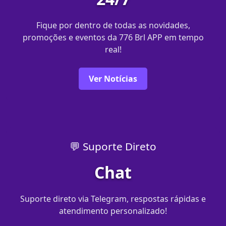
Fique por dentro de todas as novidades,
promoções e eventos da 776 Brl APP em tempo
real!
Ver Notícias
💬 Suporte Direto
Chat
Suporte direto via Telegram, respostas rápidas e
atendimento personalizado!