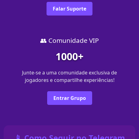
Falar Suporte
👥 Comunidade VIP
1000+
Junte-se a uma comunidade exclusiva de
jogadores e compartilhe experiências!
Entrar Grupo
📱 Como Seguir no Telegram