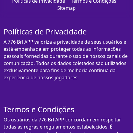
Políticas de Privacidade
Termos e Condições
Sitemap
Políticas de Privacidade
A 776 Brl APP valoriza a privacidade de seus usuários e
está empenhada em proteger todas as informações
pessoais fornecidas durante o uso de nossos canais de
comunicação. Todos os dados coletados são utilizados
exclusivamente para fins de melhoria contínua da
experiência de nossos jogadores.
Termos e Condições
Os usuários da 776 Brl APP concordam em respeitar
todas as regras e regulamentos estabelecidos. É