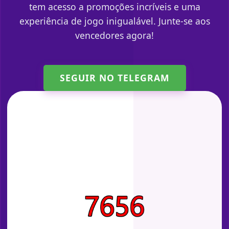
tem acesso a promoções incríveis e uma
experiência de jogo inigualável. Junte-se aos
vencedores agora!
SEGUIR NO TELEGRAM