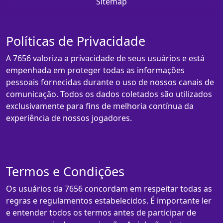
Sitemap
Políticas de Privacidade
A 7656 valoriza a privacidade de seus usuários e está
empenhada em proteger todas as informações
pessoais fornecidas durante o uso de nossos canais de
comunicação. Todos os dados coletados são utilizados
exclusivamente para fins de melhoria contínua da
experiência de nossos jogadores.
Termos e Condições
Os usuários da 7656 concordam em respeitar todas as
regras e regulamentos estabelecidos. É importante ler
e entender todos os termos antes de participar de