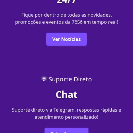
Fique por dentro de todas as novidades,
promoções e eventos da 7656 em tempo real!
Ver Notícias
💬 Suporte Direto
Chat
Suporte direto via Telegram, respostas rápidas e
atendimento personalizado!