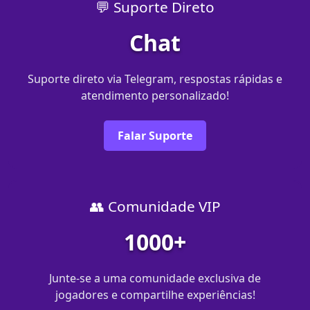
💬 Suporte Direto
Chat
Suporte direto via Telegram, respostas rápidas e
atendimento personalizado!
Falar Suporte
👥 Comunidade VIP
1000+
Junte-se a uma comunidade exclusiva de
jogadores e compartilhe experiências!