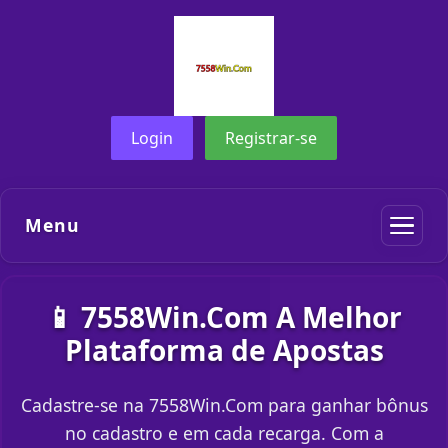
Login
Registrar-se
Menu
📱 7558Win.Com A Melhor
Plataforma de Apostas
Cadastre-se na 7558Win.Com para ganhar bônus
no cadastro e em cada recarga. Com a