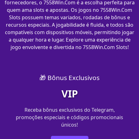
fornecedores, o 7558Win.Com é a escolha perfeita para
quem ama slots e apostas. Os jogos no 7558Win.Com
Slots possuem temas variados, rodadas de bônus e
recursos especiais. A jogabilidade é fluida, e todos são
compatíveis com dispositivos móveis, permitindo jogar
a qualquer hora e lugar. Explore uma experiência de
jogo envolvente e divertida no 7558Win.Com Slots!
🎁 Bônus Exclusivos
VIP
Receba bônus exclusivos do Telegram,
promoções especiais e códigos promocionais
únicos!