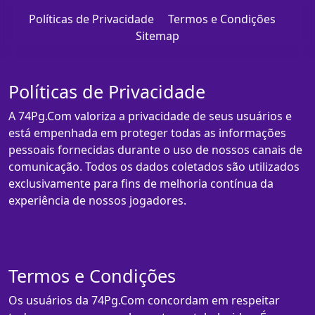
Políticas de Privacidade
Termos e Condições
Sitemap
Políticas de Privacidade
A 74Pg.Com valoriza a privacidade de seus usuários e
está empenhada em proteger todas as informações
pessoais fornecidas durante o uso de nossos canais de
comunicação. Todos os dados coletados são utilizados
exclusivamente para fins de melhoria contínua da
experiência de nossos jogadores.
Termos e Condições
Os usuários da 74Pg.Com concordam em respeitar