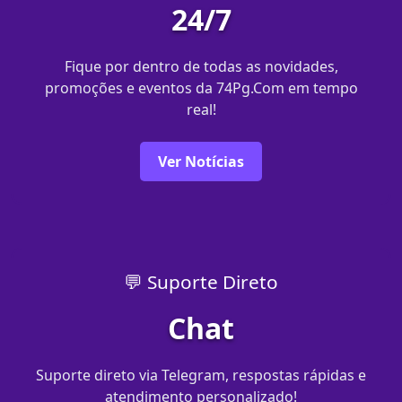
24/7
Fique por dentro de todas as novidades,
promoções e eventos da 74Pg.Com em tempo
real!
Ver Notícias
💬 Suporte Direto
Chat
Suporte direto via Telegram, respostas rápidas e
atendimento personalizado!