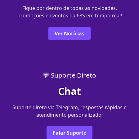
Fique por dentro de todas as novidades,
promoções e eventos da 68S em tempo real!
Ver Notícias
💬 Suporte Direto
Chat
Suporte direto via Telegram, respostas rápidas e
atendimento personalizado!
Falar Suporte