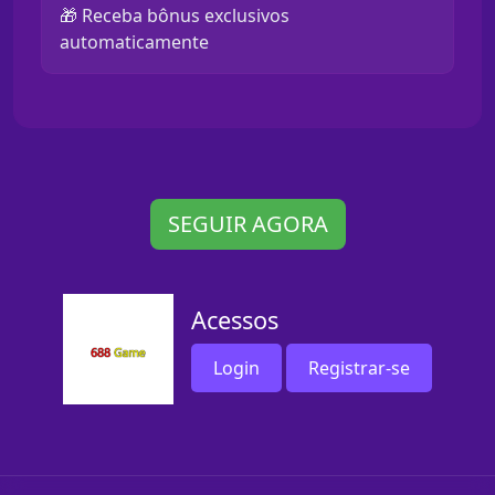
🎁 Receba bônus exclusivos
automaticamente
SEGUIR AGORA
Acessos
Login
Registrar-se