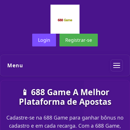
Login
Registrar-se
Menu
📱 688 Game A Melhor
Plataforma de Apostas
Cadastre-se na 688 Game para ganhar bônus no
cadastro e em cada recarga. Com a 688 Game,