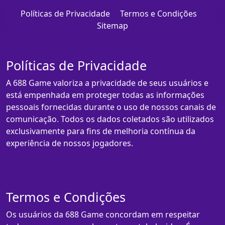
Políticas de Privacidade
Termos e Condições
Sitemap
Políticas de Privacidade
A 688 Game valoriza a privacidade de seus usuários e
está empenhada em proteger todas as informações
pessoais fornecidas durante o uso de nossos canais de
comunicação. Todos os dados coletados são utilizados
exclusivamente para fins de melhoria contínua da
experiência de nossos jogadores.
Termos e Condições
Os usuários da 688 Game concordam em respeitar