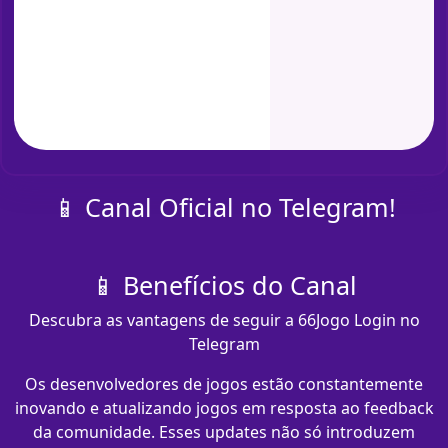
📱 Canal Oficial no Telegram!
📱 Benefícios do Canal
Descubra as vantagens de seguir a 66Jogo Login no
Telegram
Os desenvolvedores de jogos estão constantemente
inovando e atualizando jogos em resposta ao feedback
da comunidade. Esses updates não só introduzem