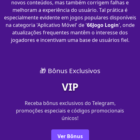
novos conteúdos, mas também corrigem falhas e
melhoram a experiência do usuário. Tal prática é
especialmente evidente em jogos populares disponíveis
na categoria 'Aplicativo Móvel' de '
66Jogo Login
', onde
atualizações frequentes mantêm o interesse dos
jogadores e incentivam uma base de usuários fiel.
🎁 Bônus Exclusivos
VIP
Receba bônus exclusivos do Telegram,
promoções especiais e códigos promocionais
únicos!
Ver Bônus