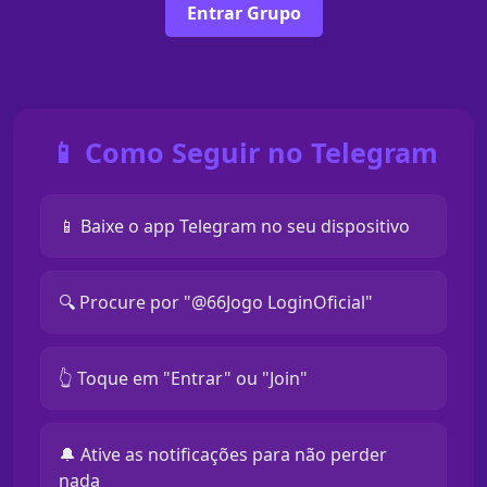
Entrar Grupo
📱 Como Seguir no Telegram
📱 Baixe o app Telegram no seu dispositivo
🔍 Procure por "@66Jogo LoginOficial"
👆 Toque em "Entrar" ou "Join"
🔔 Ative as notificações para não perder
nada