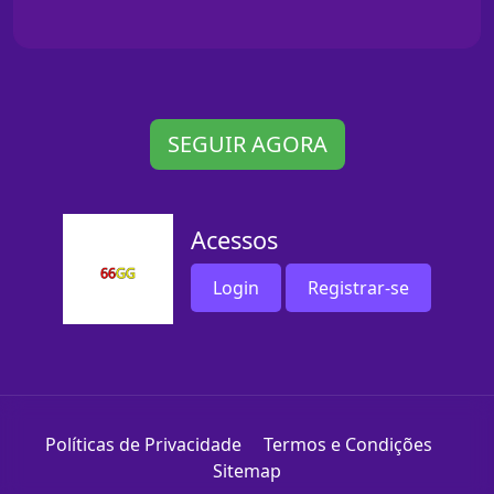
SEGUIR AGORA
Acessos
Login
Registrar-se
Políticas de Privacidade
Termos e Condições
Sitemap