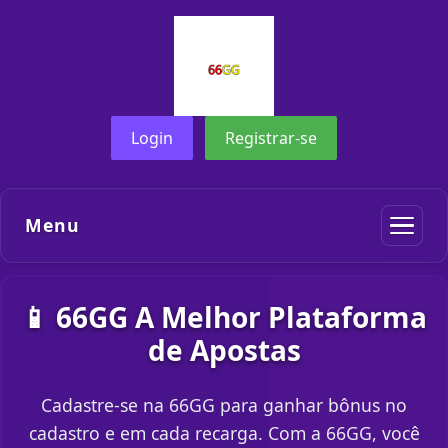
Login
Registrar-se
Menu
📱 66GG A Melhor Plataforma
de Apostas
Cadastre-se na 66GG para ganhar bônus no
cadastro e em cada recarga. Com a 66GG, você