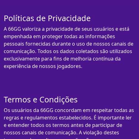
Políticas de Privacidade
A 66GG valoriza a privacidade de seus usuários e está
empenhada em proteger todas as informações
pessoais fornecidas durante o uso de nossos canais de
comunicação. Todos os dados coletados são utilizados
exclusivamente para fins de melhoria contínua da
experiência de nossos jogadores.
Termos e Condições
Os usuários da 66GG concordam em respeitar todas as
regras e regulamentos estabelecidos. É importante ler
e entender todos os termos antes de participar de
nossos canais de comunicação. A violação destes