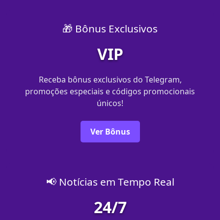
🎁 Bônus Exclusivos
VIP
Receba bônus exclusivos do Telegram,
promoções especiais e códigos promocionais
únicos!
Ver Bônus
📢 Notícias em Tempo Real
24/7