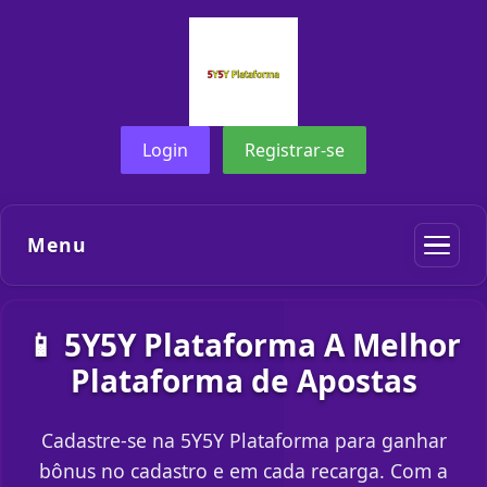
Login
Registrar-se
Menu
📱 5Y5Y Plataforma A Melhor
Plataforma de Apostas
Cadastre-se na 5Y5Y Plataforma para ganhar
bônus no cadastro e em cada recarga. Com a