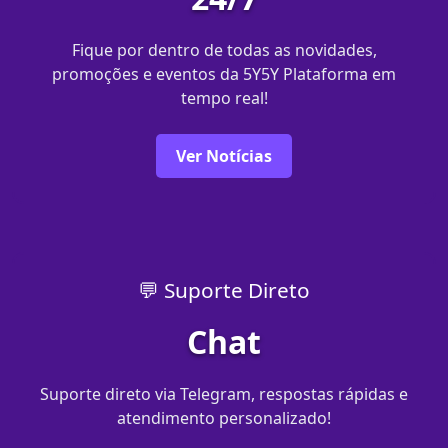
Fique por dentro de todas as novidades,
promoções e eventos da 5Y5Y Plataforma em
tempo real!
Ver Notícias
💬 Suporte Direto
Chat
Suporte direto via Telegram, respostas rápidas e
atendimento personalizado!