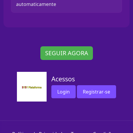
automaticamente
SEGUIR AGORA
Acessos
Login
Registrar-se