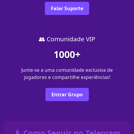
Falar Suporte
👥 Comunidade VIP
1000+
Junte-se a uma comunidade exclusiva de
jogadores e compartilhe experiências!
Entrar Grupo
📱 Como Seguir no Telegram