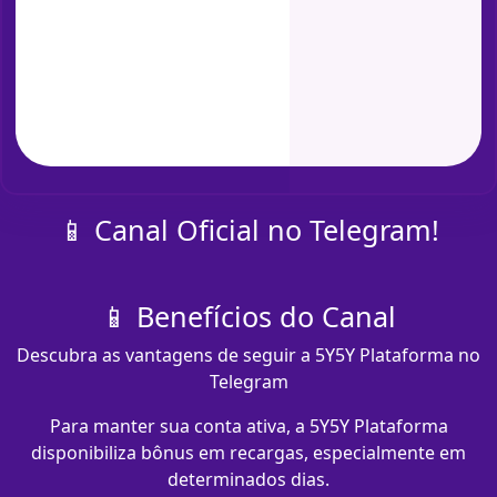
📱 Canal Oficial no Telegram!
📱 Benefícios do Canal
Descubra as vantagens de seguir a 5Y5Y Plataforma no
Telegram
Para manter sua conta ativa, a 5Y5Y Plataforma
disponibiliza bônus em recargas, especialmente em
determinados dias.