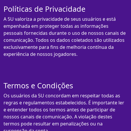
Políticas de Privacidade
A 5U valoriza a privacidade de seus usuários e está
empenhada em proteger todas as informações
pessoais fornecidas durante o uso de nossos canais de
comunicação. Todos os dados coletados são utilizados
exclusivamente para fins de melhoria contínua da
experiência de nossos jogadores.
Termos e Condições
Os usuários da 5U concordam em respeitar todas as
regras e regulamentos estabelecidos. É importante ler
e entender todos os termos antes de participar de
nossos canais de comunicação. A violação destes
termos pode resultar em penalizações ou na
suspensão da conta.