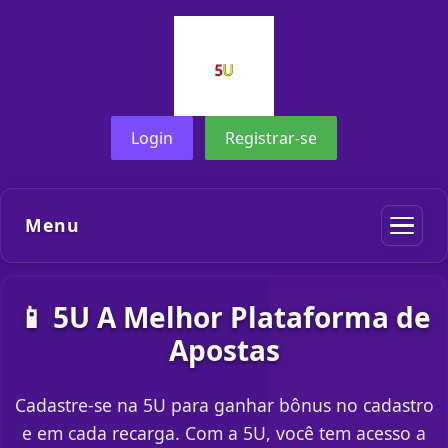
Login
Registrar-se
Menu
📱 5U A Melhor Plataforma de
Apostas
Cadastre-se na 5U para ganhar bônus no cadastro
e em cada recarga. Com a 5U, você tem acesso a