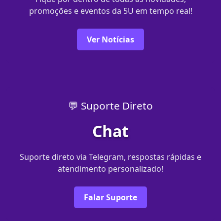
promoções e eventos da 5U em tempo real!
Ver Notícias
💬 Suporte Direto
Chat
Suporte direto via Telegram, respostas rápidas e
atendimento personalizado!
Falar Suporte