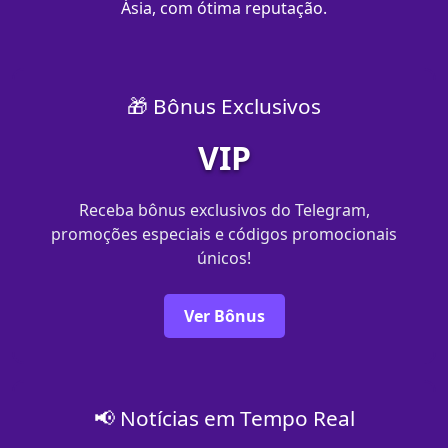
Ásia, com ótima reputação.
🎁 Bônus Exclusivos
VIP
Receba bônus exclusivos do Telegram,
promoções especiais e códigos promocionais
únicos!
Ver Bônus
📢 Notícias em Tempo Real