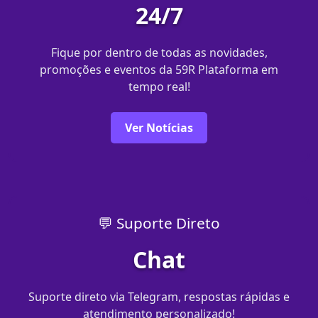
24/7
Fique por dentro de todas as novidades,
promoções e eventos da 59R Plataforma em
tempo real!
Ver Notícias
💬 Suporte Direto
Chat
Suporte direto via Telegram, respostas rápidas e
atendimento personalizado!