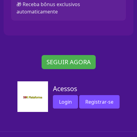
🎁 Receba bônus exclusivos
automaticamente
SEGUIR AGORA
Acessos
Login
Registrar-se