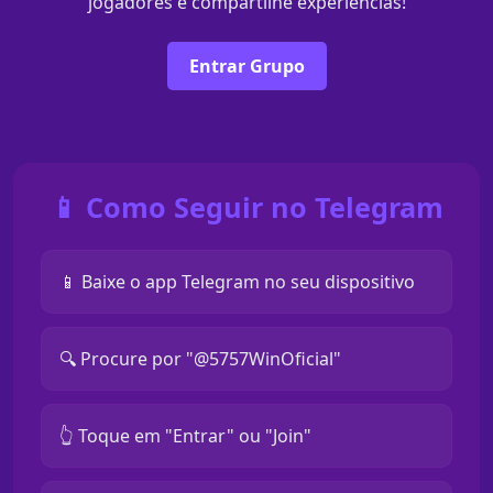
jogadores e compartilhe experiências!
Entrar Grupo
📱 Como Seguir no Telegram
📱 Baixe o app Telegram no seu dispositivo
🔍 Procure por "@5757WinOficial"
👆 Toque em "Entrar" ou "Join"