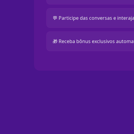
💬 Participe das conversas e interaj
🎁 Receba bônus exclusivos autom