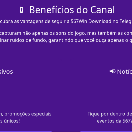
📱 Benefícios do Canal
cubra as vantagens de seguir a 567Win Download no Tele
e capturam não apenas os sons do jogo, mas também as conv
inar ruídos de fundo, garantindo que você ouça apenas o qu
sivos
📢 Notí
m, promoções especiais
Fique por dentro d
s únicos!
eventos da 567