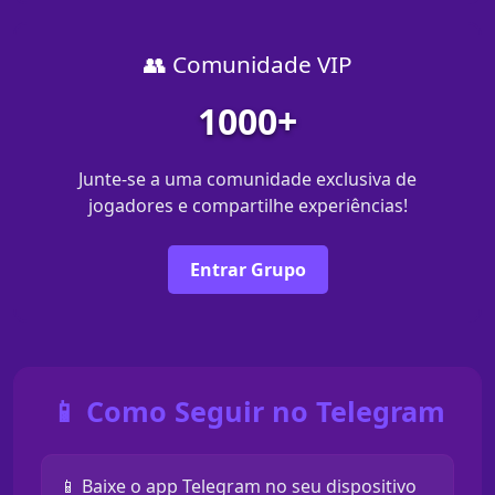
👥 Comunidade VIP
1000+
Junte-se a uma comunidade exclusiva de
jogadores e compartilhe experiências!
Entrar Grupo
📱 Como Seguir no Telegram
📱 Baixe o app Telegram no seu dispositivo