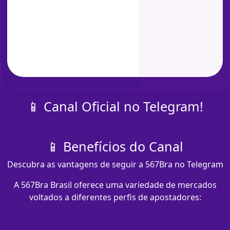
📱 Canal Oficial no Telegram!
📱 Benefícios do Canal
Descubra as vantagens de seguir a 567Bra no Telegram
A 567Bra Brasil oferece uma variedade de mercados
voltados a diferentes perfis de apostadores: