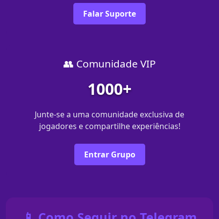
Falar Suporte
👥 Comunidade VIP
1000+
Junte-se a uma comunidade exclusiva de
jogadores e compartilhe experiências!
Entrar Grupo
📱 Como Seguir no Telegram