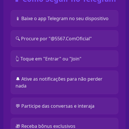
📱 Baixe o app Telegram no seu dispositivo
🔍 Procure por "@5567.ComOficial"
👆 Toque em "Entrar" ou "Join"
🔔 Ative as notificações para não perder
nada
💬 Participe das conversas e interaja
🎁 Receba bônus exclusivos