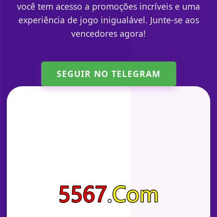
você tem acesso a promoções incríveis e uma
experiência de jogo inigualável. Junte-se aos
vencedores agora!
SEGUIR NO TELEGRAM