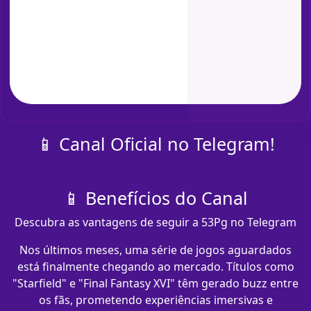
📱 Canal Oficial no Telegram!
📱 Benefícios do Canal
Descubra as vantagens de seguir a 53Pg no Telegram
Nos últimos meses, uma série de jogos aguardados
está finalmente chegando ao mercado. Títulos como
"Starfield" e "Final Fantasy XVI" têm gerado buzz entre
os fãs, prometendo experiências imersivas e