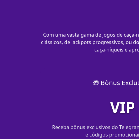
Com uma vasta gama de jogos de caça-níqu
clássicos, de jackpots progressivos, ou 
caça-níqueis e apr
🎁 Bônus Exclu
VIP
Receba bônus exclusivos do Telegra
e códigos promocionai