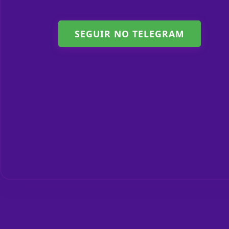
SEGUIR NO TELEGRAM