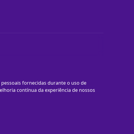
 pessoais fornecidas durante o uso de
elhoria contínua da experiência de nossos