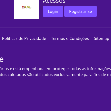
Acessos
Login
Registrar-se
Políticas de Privacidade
Termos e Condições
Sitemap
de
suários e está empenhada em proteger todas as informações
os coletados são utilizados exclusivamente para fins de m