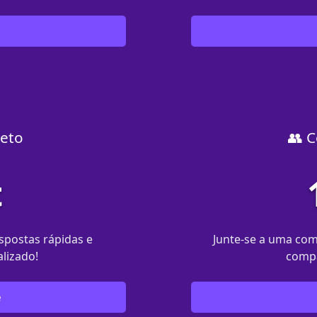
reto
👥 
t
espostas rápidas e
Junte-se a uma com
lizado!
compa
e