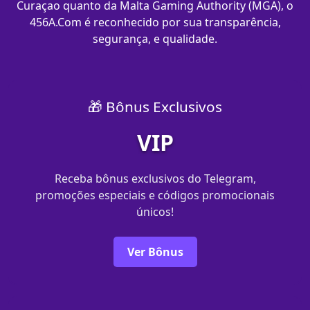
Curaçao quanto da Malta Gaming Authority (MGA), o
456A.Com é reconhecido por sua transparência,
segurança, e qualidade.
🎁 Bônus Exclusivos
VIP
Receba bônus exclusivos do Telegram,
promoções especiais e códigos promocionais
únicos!
Ver Bônus