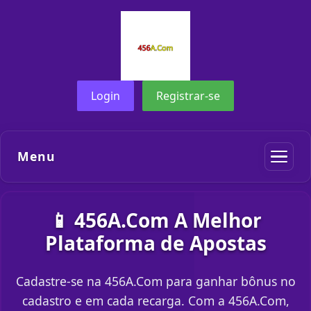
Login
Registrar-se
Menu
📱 456A.Com A Melhor
Plataforma de Apostas
Cadastre-se na 456A.Com para ganhar bônus no
cadastro e em cada recarga. Com a 456A.Com,