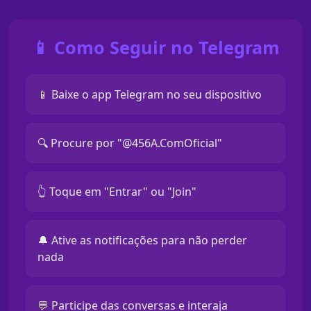
📱 Como Seguir no Telegram
📱 Baixe o app Telegram no seu dispositivo
🔍 Procure por "@456A.ComOficial"
👆 Toque em "Entrar" ou "Join"
🔔 Ative as notificações para não perder
nada
💬 Participe das conversas e interaja