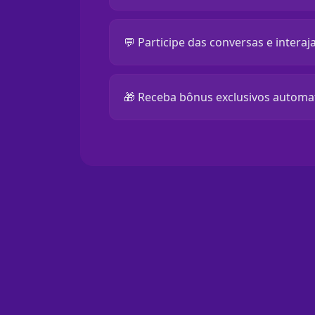
💬 Participe das conversas e interaj
🎁 Receba bônus exclusivos autom