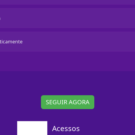
a
aticamente
SEGUIR AGORA
Acessos