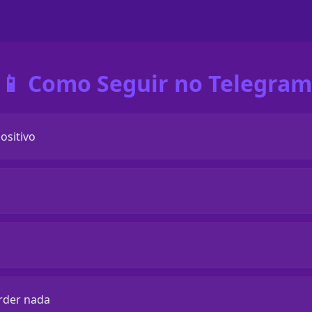
📱 Como Seguir no Telegram
ositivo
erder nada