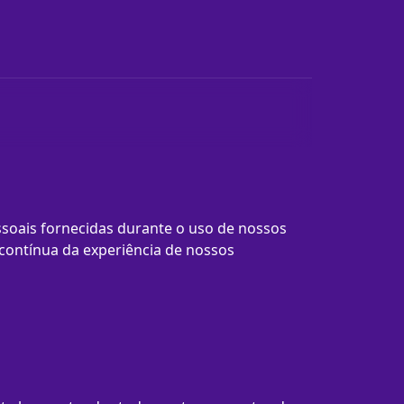
ssoais fornecidas durante o uso de nossos
 contínua da experiência de nossos