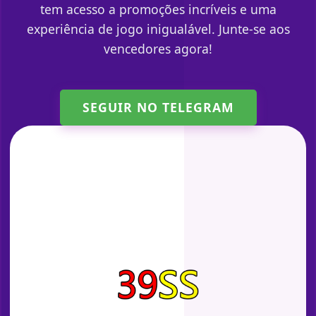
tem acesso a promoções incríveis e uma
experiência de jogo inigualável. Junte-se aos
vencedores agora!
SEGUIR NO TELEGRAM