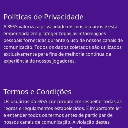
Políticas de Privacidade
A 39SS valoriza a privacidade de seus usuários e está
empenhada em proteger todas as informações
pessoais fornecidas durante o uso de nossos canais de
comunicação. Todos os dados coletados são utilizados
exclusivamente para fins de melhoria contínua da
experiência de nossos jogadores.
Termos e Condições
Os usuários da 39SS concordam em respeitar todas as
regras e regulamentos estabelecidos. É importante ler
e entender todos os termos antes de participar de
nossos canais de comunicação. A violação destes