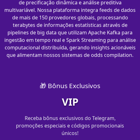
de precificação dinâmica e análise preditiva
multivariável. Nossa plataforma integra feeds de dados
de mais de 150 provedores globais, processando
terabytes de informações estatísticas através de
pipelines de big data que utilizam Apache Kafka para
ingestão em tempo real e Spark Streaming para análise
computacional distribuída, gerando insights acionáveis
que alimentam nossos sistemas de odds compilation.
🎁 Bônus Exclusivos
VIP
Receba bônus exclusivos do Telegram,
promoções especiais e códigos promocionais
únicos!