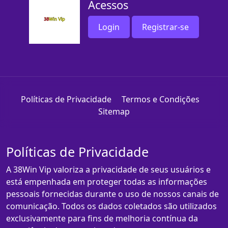
Acessos
Login
Registrar-se
Políticas de Privacidade
Termos e Condições
Sitemap
Políticas de Privacidade
A 38Win Vip valoriza a privacidade de seus usuários e
está empenhada em proteger todas as informações
pessoais fornecidas durante o uso de nossos canais de
comunicação. Todos os dados coletados são utilizados
exclusivamente para fins de melhoria contínua da