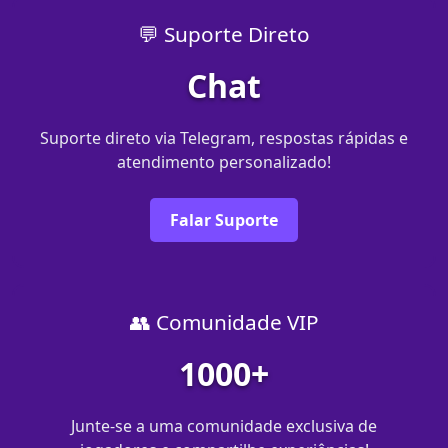
💬 Suporte Direto
Chat
Suporte direto via Telegram, respostas rápidas e
atendimento personalizado!
Falar Suporte
👥 Comunidade VIP
1000+
Junte-se a uma comunidade exclusiva de