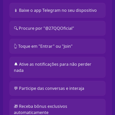
📱 Baixe o app Telegram no seu dispositivo
🔍 Procure por "@27QQOficial"
👆 Toque em "Entrar" ou "Join"
🔔 Ative as notificações para não perder
nada
💬 Participe das conversas e interaja
🎁 Receba bônus exclusivos
automaticamente