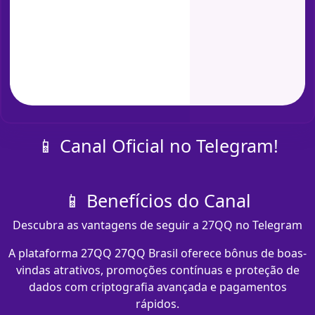
📱 Canal Oficial no Telegram!
📱 Benefícios do Canal
Descubra as vantagens de seguir a 27QQ no Telegram
A plataforma 27QQ 27QQ Brasil oferece bônus de boas-
vindas atrativos, promoções contínuas e proteção de
dados com criptografia avançada e pagamentos
rápidos.