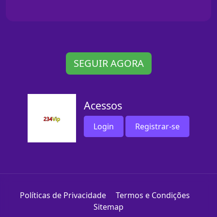
SEGUIR AGORA
Acessos
Login
Registrar-se
Políticas de Privacidade
Termos e Condições
Sitemap