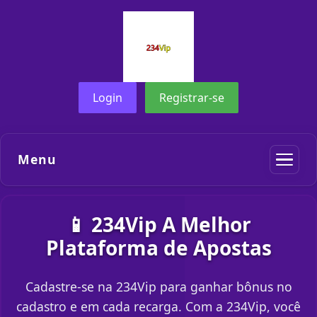
Login
Registrar-se
Menu
📱 234Vip A Melhor
Plataforma de Apostas
Cadastre-se na 234Vip para ganhar bônus no
cadastro e em cada recarga. Com a 234Vip, você