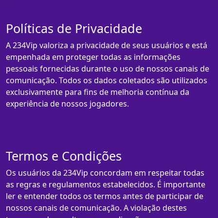
Políticas de Privacidade
A 234Vip valoriza a privacidade de seus usuários e está
empenhada em proteger todas as informações
pessoais fornecidas durante o uso de nossos canais de
comunicação. Todos os dados coletados são utilizados
exclusivamente para fins de melhoria contínua da
experiência de nossos jogadores.
Termos e Condições
Os usuários da 234Vip concordam em respeitar todas
as regras e regulamentos estabelecidos. É importante
ler e entender todos os termos antes de participar de
nossos canais de comunicação. A violação destes