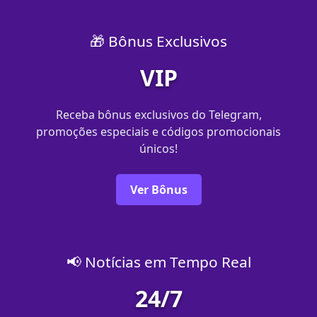
🎁 Bônus Exclusivos
VIP
Receba bônus exclusivos do Telegram,
promoções especiais e códigos promocionais
únicos!
Ver Bônus
📢 Notícias em Tempo Real
24/7