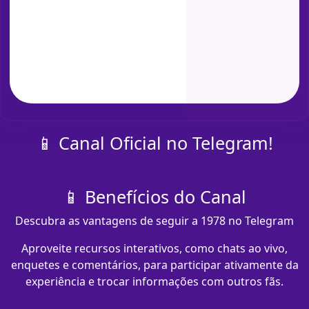
📱 Canal Oficial no Telegram!
📱 Benefícios do Canal
Descubra as vantagens de seguir a 1978 no Telegram
Aproveite recursos interativos, como chats ao vivo,
enquetes e comentários, para participar ativamente da
experiência e trocar informações com outros fãs.