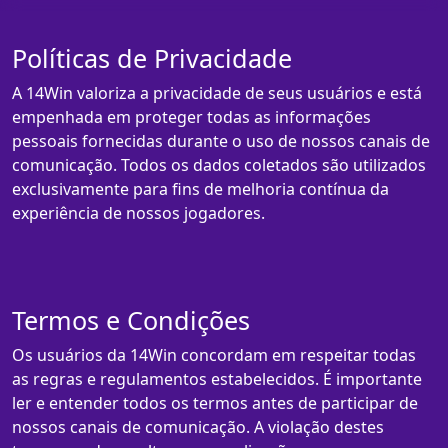
Políticas de Privacidade
A 14Win valoriza a privacidade de seus usuários e está
empenhada em proteger todas as informações
pessoais fornecidas durante o uso de nossos canais de
comunicação. Todos os dados coletados são utilizados
exclusivamente para fins de melhoria contínua da
experiência de nossos jogadores.
Termos e Condições
Os usuários da 14Win concordam em respeitar todas
as regras e regulamentos estabelecidos. É importante
ler e entender todos os termos antes de participar de
nossos canais de comunicação. A violação destes