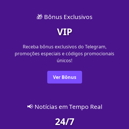
🎁 Bônus Exclusivos
VIP
Receba bônus exclusivos do Telegram,
promoções especiais e códigos promocionais
únicos!
Ver Bônus
📢 Notícias em Tempo Real
24/7