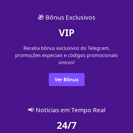
🎁 Bônus Exclusivos
VIP
Receba bônus exclusivos do Telegram,
promoções especiais e códigos promocionais
únicos!
Ver Bônus
📢 Notícias em Tempo Real
24/7