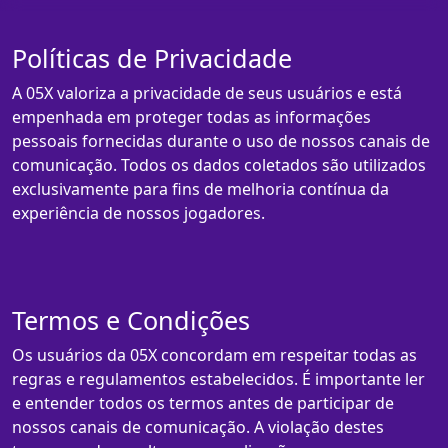
Políticas de Privacidade
A 05X valoriza a privacidade de seus usuários e está
empenhada em proteger todas as informações
pessoais fornecidas durante o uso de nossos canais de
comunicação. Todos os dados coletados são utilizados
exclusivamente para fins de melhoria contínua da
experiência de nossos jogadores.
Termos e Condições
Os usuários da 05X concordam em respeitar todas as
regras e regulamentos estabelecidos. É importante ler
e entender todos os termos antes de participar de
nossos canais de comunicação. A violação destes