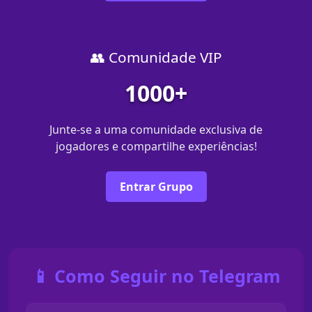
👥 Comunidade VIP
1000+
Junte-se a uma comunidade exclusiva de
jogadores e compartilhe experiências!
Entrar Grupo
📱 Como Seguir no Telegram